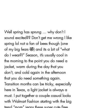
Well spring has sprung … why don’t I 
sound excited?? Don’t get me wrong I like 
spring lol not a fan of bees though (one 
of my big fears 🤣) and its a bit of “what 
do I wear?!” Season, it’s usually cool in 
the morning to the point you do need a 
jacket, warm during the day that you 
don’t, and cold again in the afternoon 
that you do need something again.
Transition months can be tricky, especially 
here in Texas, a light jacket is always a 
must. I put together a couple casual looks 
with Walmart Fashion starting with the big 
trend “mom” jeans these super cute Free 