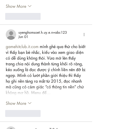
Show More
Like
Reply
uyenghomsoet.h.uy.e.n+abc123
Jun 01
gamehitclub.it.com
 mình ghé qua thử cho biết 
vì thấy bạn bè nhắc, kiểu vào xem giao diện 
có dễ dùng không thôi. Vừa mở lên thấy 
trang chia nội dung thành từng khối rõ ràng, 
kéo xuống là đọc được ý chính liền nên đỡ bị 
ngợp. Mình có lướt phần giới thiệu thì thấy 
họ ghi nền tảng ra mắt từ 2015, đọc nhanh 
mà cũng có cảm giác “có thông tin nền” chứ 
không mơ hồ. Menu để…
Show More
Like
Reply