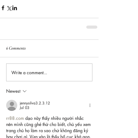
6 Comments
Write a comment...
Newest
jennysilva3.2.3.12
Jul 03
rr88.com
 dạo này thấy nhiều người nhắc 
nên mình cũng ghé thử cho biết, chủ yếu xem 
trang chủ họ làm ra sao chứ không đăng ký 
hay chơi gì. Vừa vào là thấy bố cục khá gọn, 