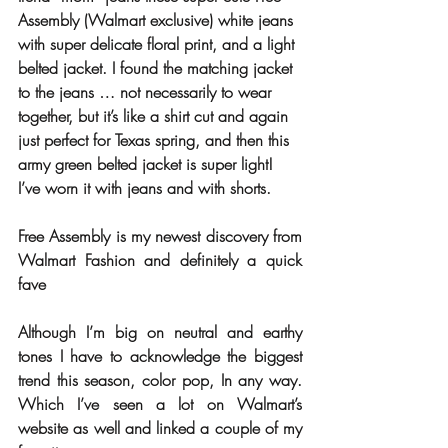
Assembly (Walmart exclusive) white jeans 
with super delicate floral print, and a light 
belted jacket. I found the matching jacket 
to the jeans … not necessarily to wear 
together, but it’s like a shirt cut and again 
just perfect for Texas spring, and then this 
army green belted jacket is super light! 
I’ve worn it with jeans and with shorts.
Free Assembly is my newest discovery from 
Walmart Fashion and definitely a quick 
fave
Although I’m big on neutral and earthy 
tones I have to acknowledge the biggest 
trend this season, color pop, In any way. 
Which I’ve seen a lot on Walmart’s 
website as well and linked a couple of my 