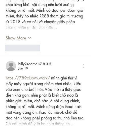
chia từng khối nội dung nên lướt xuống 
không bị rối mắt. Mình có đọc lướt đoạn giới 
thiệu, thấy họ nhắc RR88 tham gia thị trường 
từ 2018 và có nói về chuyện giấy phép 
chứng nhận gì đó, viết kiểu…
Show More
Like
Reply
billy24barne.s7.8.3.5
Jun 19
https://789clubvn.work/
 mình ghé thử vì 
thấy mấy người trong nhóm chat nhắc, kiểu 
vào xem cho biết thôi. Vừa mở ra thấy giao 
diện khá gọn, nhìn phát là biết chỗ nào là 
phần giới thiệu, chỗ nào là nội dung chính, 
không bị rối mắt. Mình dùng điện thoại lướt 
một vòng cũng ổn, thao tác mượt, chữ dễ 
đọc nên không phải phóng to thu nhỏ liên tục. 
Có cái mình để ý là họ chia thông tin…