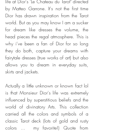
life at Dior's 'Le Chateau du Tarot" directed 
by Matteo Garrone. It's not the first time 
Dior has drawn inspiration from the Tarot 
world. But as you may know I am a sucker 
for dream like dresses the volume, the 
head pieces the regal atmosphere. This is 
why i've been a fan of Dior for so long 
they do both, capture your dreams with 
fairytale dresses (true works of art) but also 
allows you to dream in everyday suits, 
skirts and jackets.
Actually a little unknown or known fact lol 
is that Monsieur Dior's life was extremely 
influenced by superstitious beliefs and the 
world of divinatory Arts. This collection 
carried all the colors and symbols of a 
classic Tarot deck (lots of gold and rusty 
colors ...  my favorite!) Quote from 