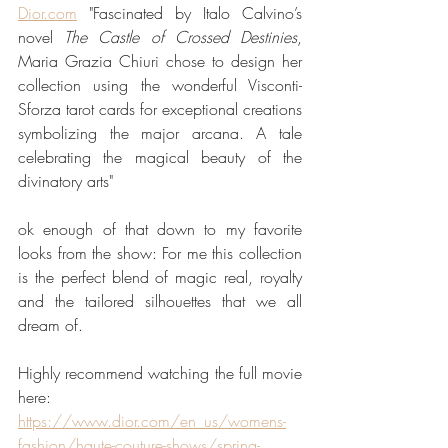
Dior.com
 "Fascinated by Italo Calvino’s 
novel 
The Castle of Crossed Destinies
, 
Maria Grazia Chiuri chose to design her 
collection using the wonderful Visconti-
Sforza tarot cards for exceptional creations 
symbolizing the major arcana. A tale 
celebrating the magical beauty of the 
divinatory arts"
ok enough of that down to my favorite 
looks from the show: For me this collection 
is the perfect blend of magic real, royalty 
and the tailored silhouettes that we all 
dream of.
Highly recommend watching the full movie 
here: 
https://www.dior.com/en_us/womens-
fashion/haute-couture-shows/spring-