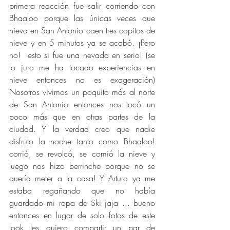
primera reacción fue salir corriendo con 
Bhaaloo porque las únicas veces que 
nieva en San Antonio caen tres copitos de 
nieve y en 5 minutos ya se acabó. ¡Pero 
no!  esto si fue una nevada en serio! (se 
lo juro me ha tocado experiencias en 
nieve entonces no es exageración) 
Nosotros vivimos un poquito más al norte 
de San Antonio entonces nos tocó un 
poco más que en otras partes de la 
ciudad. Y la verdad creo que nadie 
disfruto la noche tanto como Bhaaloo! 
corrió, se revolcó, se comió la nieve y 
luego nos hizo berrinche porque no se 
quería meter a la casa! Y Arturo ya me 
estaba regañando que no había 
guardado mi ropa de Ski jaja ... bueno 
entonces en lugar de solo fotos de este 
look les quiero compartir un par de 