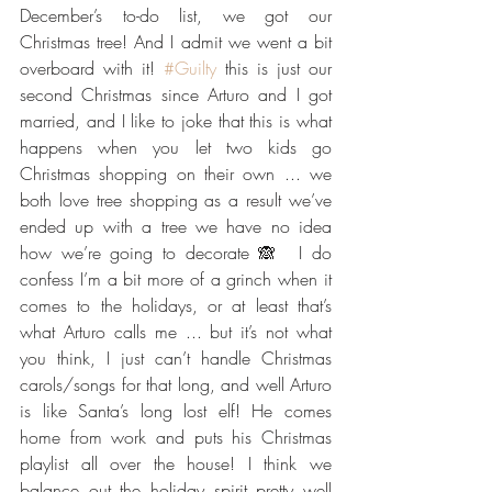
December’s to-do list, we got our 
Christmas tree! And I admit we went a bit 
overboard with it! 
#Guilty
 this is just our 
second Christmas since Arturo and I got 
married, and I like to joke that this is what 
happens when you let two kids go 
Christmas shopping on their own ... we 
both love tree shopping as a result we’ve 
ended up with a tree we have no idea 
how we’re going to decorate 🙈  I do 
confess I’m a bit more of a grinch when it 
comes to the holidays, or at least that’s 
what Arturo calls me ... but it’s not what 
you think, I just can’t handle Christmas 
carols/songs for that long, and well Arturo 
is like Santa’s long lost elf! He comes 
home from work and puts his Christmas 
playlist all over the house! I think we 
balance out the holiday spirit pretty well 