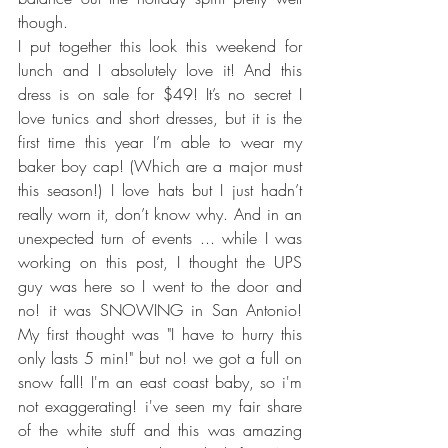
though. 
I put together this look this weekend for 
lunch and I absolutely love it! And this 
dress is on sale for $49! It’s no secret I 
love tunics and short dresses, but it is the 
first time this year I’m able to wear my 
baker boy cap! (Which are a major must 
this season!) I love hats but I just hadn’t 
really worn it, don’t know why. And in an 
unexpected turn of events ... while I was 
working on this post, I thought the UPS 
guy was here so I went to the door and 
no! it was SNOWING in San Antonio! 
My first thought was "I have to hurry this 
only lasts 5 min!" but no! we got a full on 
snow fall! I'm an east coast baby, so i'm 
not exaggerating! i've seen my fair share 
of the white stuff and this was amazing 