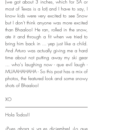
(we got about 3 inches, which for SA or 
most of Texas is a lot) and I have to say, I 
know kids were very excited to see Snow 
but I don't think anyone was more excited 
than Bhaaloo! He ran, rolled in the snow, 
ate it and through a fit when we tried to 
bring him back in ... yep just like a child.  
And Arturo was actually giving me a hard 
time about not putting away my ski gear 
... who's laughing now - que evil laugh - 
MUAAHAHAHA - So this post has a mix of 
photos, the featured look and some snowy 
shots of Bhaaloo!
XO
Hola Todos!!
¡Pues ahora si ya es diciembre! ¡Lo que 